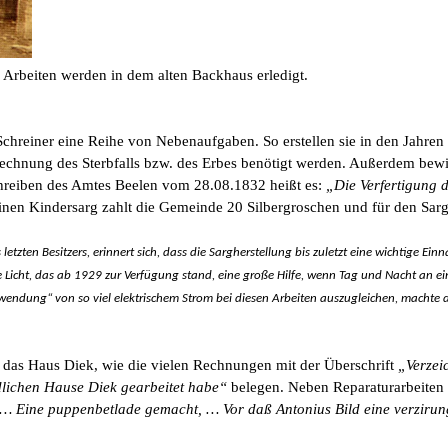
e Arbeiten werden in dem alten Backhaus erledigt.
reiner eine Reihe von Nebenaufgaben. So erstellen sie in den Jahren 
rechnung des Sterbfalls bzw. des Erbes benötigt werden. Außerdem bewir
reiben des Amtes Beelen vom 28.08.1832 heißt es:
„Die Verfertigung d
inen Kindersarg zahlt die Gemeinde 20 Silbergroschen und für den Sarg
etzten Besitzers, erinnert sich, dass die Sargherstellung bis zuletzt eine wichtige Ei
che Licht, das ab 1929 zur Verfügung stand, eine große Hilfe, wenn Tag und Nacht an 
chwendung“ von so viel elektrischem Strom bei diesen Arbeiten auszugleichen, machte
st das Haus Diek, wie die vielen Rechnungen mit der Überschrift
„Verzei
dlichen Hause Diek gearbeitet habe“
belegen. Neben Reparaturarbeiten 
… Eine puppenbetlade gemacht, … Vor daß Antonius Bild eine verzirun