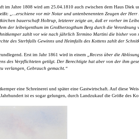
aft im Jahre 1808 wird am 25.04.1810 auch zwischen dem Haus Diek 
eißt:
„…erschiene vor mir Notar und untenbenennten Zeugen der Herr 
kirchen bauerschaft Holtrup, letzterer zeigte an, daß er vorher im Le
hdem der leibeigenthum im Großherzogthum Berg durch die Verordnung v
hnitkemper zahlt vor wie nach jährlich Termino Martini die bisher von
hte des Sterbfalls Gewinns und Heimfalls des Kottens zahlt der Schnit
 grundlegend. Erst im Jahr 1861 wird in einem
„Recess über die Ablösung
ns des Verpflichteten getilgt. Der Berechtigte hat aber von der ihm ges
 zu verlangen, Gebrauch gemacht.“
tkemper eine Schreinerei und später eine Gastwirtschaft. Auf diese Weis
0. Jahrhundert ist es sogar gelungen, durch Landzukauf die Größe des K