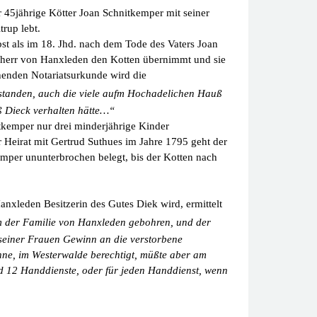
r 45jährige Kötter Joan Schnitkemper mit seiner
rup lebt.
t als im 18. Jhd. nach dem Tode des Vaters Joan
iherr von Hanxleden den Kotten über
nimmt und sie
henden Notariatsurkunde wird die
rgestanden, auch die viele aufm Hochadelichen Hauß
uß Dieck verhalten hätte…“
tkemper nur drei minderjährige Kinder
 Heirat mit Gertrud Suthues im Jahre 1795 geht der
mper ununterbrochen belegt, bis der Kotten nach
nxleden Besitzerin des Gutes Diek wird, ermittelt
m der Familie von Hanxleden gebohren, und der
 seiner Frauen Gewinn an die verstorbene
önne, im Westerwalde berechtigt, müßte aber am
nd 12 Handdienste, oder für jeden Handdienst, wenn