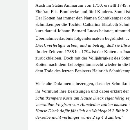
Auch im Status Animarum von 1750, erstellt 1749, si
Ehefrau Elis. Bombecke und fünf Kindern. Somit ist 
Der Kotten hat immer den Namen Schnitkemper oder 
Schnitkemper die Tochter Catharina Elisabeth Schn
kurz darauf Johann Bernard Lucas heiratet, nimmt d
Übernahmeerlaubnis folgendermaßen begründet
: „
Dieck verfertigte arbeit, und in betrag, daß sie Eli
In der Zeit von 1788 bis 1794 ist der Kotten an 
zurückbleiben. Doch mit der
Volljährigkeit des Soh
Kotten nach dem Leibeigentumsrecht wieder in die 
dem Tode des letzten Besitzers Heinrich Schnitkem
Viele alte Dokumente bezeugen, dass der Schnitkott
ihr Vormund ihre Besitzungen und dabei erklärt de
Schnitkempers Kotte am Hause Dieck eigenhörig sey,
verwittibte Freyfrau von Hanxleden zahlen müssen 40
Hause Dieck dafür jährlich an Weidegeld 2 Rthlr 2 
derselbe nicht verlanget würde 2 sg 4 d zahlen.“