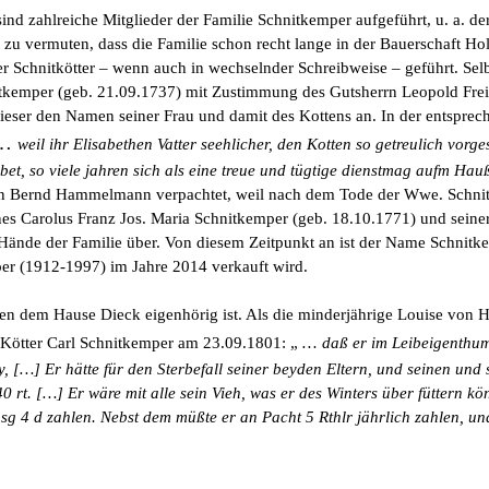
nd zahlreiche Mitglieder der Familie Schnitkemper aufgeführt, u. a. de
zu vermuten, dass die Familie schon recht lange in der Bauerschaft Holt
Schnitkötter – wenn auch in wechselnder Schreibweise – geführt. Selbs
itkemper (geb. 21.09.1737) mit Zustimmung des Gutsherrn Leopold Fre
ieser den Namen seiner Frau und damit des Kottens an. In der entsprec
…
weil ihr Elisabethen Vatter seehlicher, den Kotten so getreulich vo
sabet, so viele jahren sich als eine treue und tügtige dienstmag aufm Ha
Joan Bernd Hammelmann verpachtet, weil nach dem Tode der Wwe. Schni
nes Carolus Franz Jos. Maria Schnitkemper (geb. 18.10.1771) und seiner
Hände der Familie über. Von diesem Zeitpunkt an ist der Name Schnitke
per (1912-1997) im Jahre 2014 verkauft wird.
en dem Hause Dieck eigenhörig ist. Als die minderjährige Louise von Ha
r Kötter Carl Schnitkemper am 23.09.1801: „
…
daß er im Leibeigenthu
 […] Er hätte für den Sterbefall seiner beyden Eltern, und seinen und
 rt. […] Er wäre mit alle sein Vieh, was er des Winters über füttern k
sg 4 d
zahlen. Nebst dem müßte er an Pacht 5 Rthlr jährlich zahlen, u