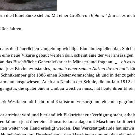
dem die Hobelbänke stehen. Mit einer Größe von 6,9m x 4,5m ist es nich
20er Jahren.
n aus der bäuerlichen Umgebung wichtige Einnahmequellen dar. Solche 
eine neue Vikarie gebaut werden soll, scheint eine der vier ansässigen
an das Bischöfliche Generalvikariat in Münster und fragt an,
„…ob es ric
nde
[des Kirchenvorstandes]
u. noch einer seinen Nutzen davon hat“.
Ei
rei Schnitkemper gibt 1886 einen Kostenvoranschlag ab und in der zuge
harmann ausgewiesen.
Auch am Neubau der Schule, die im Jahr 1912 ein
ingangstür, die später einem Umbau weichen muss, hat heute ihren Ehre
erk Westfalen mit Licht- und Kraftstrom versorgt und eine neu gegründ
r errichtet wird und hier endlich Elektrizität zur Verfügung steht, erhä
können jetzt über eine Transmissionsanlage mit Maschinenkraft betri
eiten weiter von Hand erledigt werden. Das Werkstattgebäude hat inzwi
t Hobelbänken und Drechselbank, den Maschinenraum mit den elektrisc