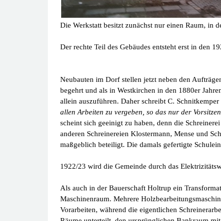
Die Werkstatt besitzt zunächst nur einen Raum, in 
Der rechte Teil des Gebäudes entsteht erst in den 19
Neubauten im Dorf stellen jetzt neben den Aufträge
begehrt und als in
Westkirchen in den 1880er Jahren 
allein auszuführen. Daher schreibt C. Schnitkemper 
allen Arbeiten zu vergeben, so das nur der Vorsitze
scheint sich geeinigt zu haben, denn die Schreine
anderen Schreinereien Klostermann, Mense und Sc
maßgeblich beteiligt. Die damals gefertigte Schule
1922/23 wird die Gemeinde durch das Elektrizitätsw
Als auch in der Bauerschaft Holtrup ein Transformato
Maschinenraum. Mehrere Holzbearbeitungsmaschinen 
Vorarbeiten, während die eigentlichen Schreinerarb
Räume unterteilt, den ursprünglichen Bankraum mi