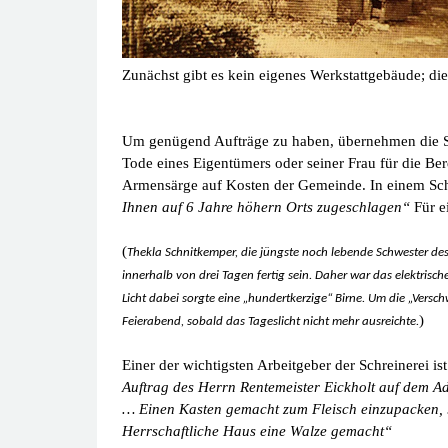
Zunächst gibt es kein eigenes Werkstattgebäude; di
Um genügend Aufträge zu haben, übernehmen die Sch
Tode eines Eigentümers oder seiner Frau für die Be
Armensärge auf Kosten der Gemeinde. In einem Sch
Ihnen auf 6 Jahre höhern Orts zugeschlagen“
Für e
(
Thekla Schnitkemper, die jüngste noch lebende Schwester des l
innerhalb von drei Tagen fertig sein. Daher war das elektris
Licht dabei sorgte eine „hundertkerzige“ Birne. Um die „Vers
)
Feierabend, sobald das Tageslicht nicht mehr ausreichte.
Einer der wichtigsten Arbeitgeber der Schreinerei i
Auftrag des Herrn Rentemeister Eickholt auf dem A
… Einen Kasten gemacht zum Fleisch einzupacken, 
Herrschaftliche Haus eine Walze gemacht“